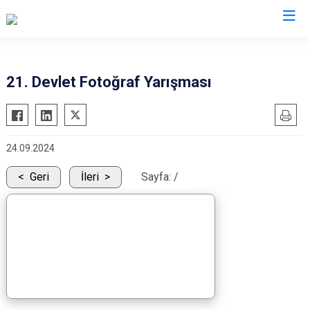
Kocaeli
21. Devlet Fotoğraf Yarışması
Gebze
Başiskele
Gölcük
Darıca
24.09.2024
Kandıra
Çayırova
Karamürsel
Dilovası
Geri
İleri
Sayfa:
/
Körfez
İzmit
Derince
Kartepe