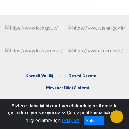
Kocaeli Valiliği
Resmi Gazete
Mevzuat Bilgi Sistemi
Merkez Mah. Donanma Cad. No:65 Gölcük / Kocaeli
Sizlere daha iyi hizmet verebilmek için sitemizde
0 262 412 92 71-0 262 413 10 09-0 262 413 52 26
çerezlere yer veriyoruz
🍪 Çerez politikamız hakkında
bilgi edinmek için
tıklayınız
Kabul et