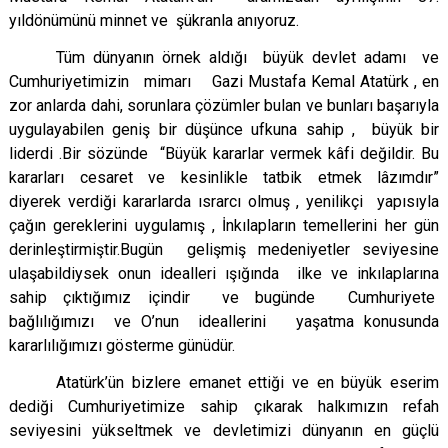
yıldönümünü minnet ve şükranla anıyoruz.
Tüm dünyanın örnek aldığı büyük devlet adamı ve
Cumhuriyetimizin mimarı Gazi Mustafa Kemal Atatürk , en
zor anlarda dahi, sorunlara çözümler bulan ve bunları başarıyla
uygulayabilen geniş bir düşünce ufkuna sahip , büyük bir
liderdi .Bir sözünde “Büyük kararlar vermek kâfi değildir. Bu
kararları cesaret ve kesinlikle tatbik etmek lâzımdır”
diyerek verdiği kararlarda ısrarcı olmuş , yenilikçi yapısıyla
çağın gereklerini uygulamış , İnkılapların temellerini her gün
derinleştirmiştir.Bugün gelişmiş medeniyetler seviyesine
ulaşabildiysek onun idealleri ışığında ilke ve inkılaplarına
sahip çıktığımız içindir ve bugünde Cumhuriyete
bağlılığımızı ve O’nun ideallerini yaşatma konusunda
kararlılığımızı gösterme günüdür.
Atatürk’ün bizlere emanet ettiği ve en büyük eserim
dediği Cumhuriyetimize sahip çıkarak halkımızın refah
seviyesini yükseltmek ve devletimizi dünyanın en güçlü