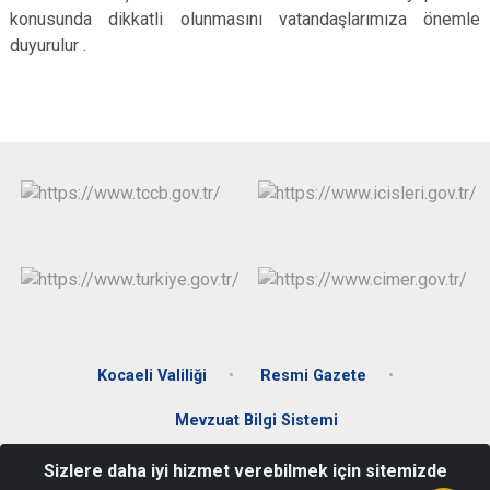
konusunda dikkatli olunmasını vatandaşlarımıza önemle
duyurulur .
Kocaeli Valiliği
Resmi Gazete
Mevzuat Bilgi Sistemi
Sizlere daha iyi hizmet verebilmek için sitemizde
Merkez Mah. Donanma Cad. No:65 Gölcük / Kocaeli