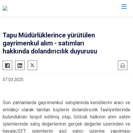
Kocaeli
Tapu Müdürlüklerince yürütülen
gayrimenkul alım - satımları
Gebze
Başiskele
hakkında dolandırıcılık duyurusu
Gölcük
Darıca
Kandıra
Çayırova
Karamürsel
Dilovası
07.03.2025
Körfez
İzmit
Derince
Kartepe
Son zamanlarda gayrimenkul satışlarında kendilerini aracı ve
emlakçı olarak tanıtan kişilerin dolandırıcılık faaliyetlerinde
bulundukları tespit edilmiş olup, Gölcük halkının alım satım
işlemlerinde satış değerlerinin gerçek değerler üzerinden ve
havale/EFT işlemlerini asıl satıcı üzerine yapılması